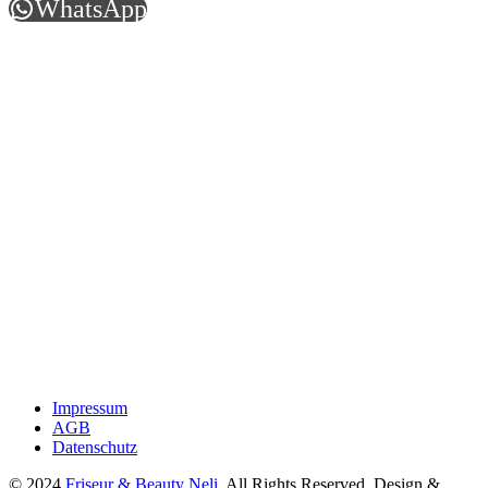
WhatsApp
Öffnungszeiten
Montag.............................9:30 - 18:00
Dienstag..........................9:30 - 18:00
Mittwoch.........................9:30 - 18:00
Donnerstag...................9:30 - 19:30
Freitag.............................9:30 - 20:00
Samstag.........................9:30 - 16:00
Sonntag........................geschlossen
Wichtige Informationen
Impressum
AGB
Datenschutz
© 2024
Friseur & Beauty Neli
. All Rights Reserved. Design &