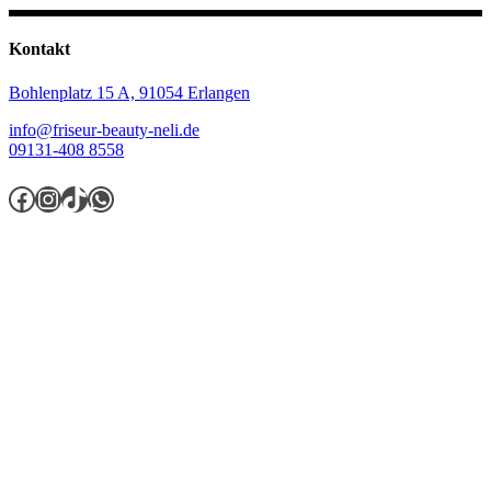
Kontakt
Bohlenplatz 15 A,
91054 Erlangen
info@friseur-beauty-neli.de
09131-408 8558
Facebook
Instagram
TikTok
WhatsApp
Öffnungszeiten
Montag.............................9:30 - 18:00
Dienstag..........................9:30 - 18:00
Mittwoch.........................9:30 - 18:00
Donnerstag...................9:30 - 19:30
Freitag.............................9:30 - 20:00
Samstag.........................9:30 - 16:00